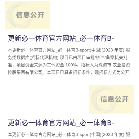
更新必一体育官方网站_必一体育B-
sport(中国)(2023 年度)服务类数据库 (招
本更新必一体育官方网站_必一体育B-sport(中国)(2023 年度) 服
务类数据库(招标代理机构) 项目已由项目审批/核准/备案机关批
标代理机构)项目公开招标公告
准，项目资金来源为其他资金 100%，招标人为珠海市 农业投资
控股集团有限公司。本项目已具备招标条件，现招标方式为公开
招标。
更新必一体育官方网站_必一体育B-
sport(中国)(2023 年度)服务类数据库 (造
本更新必一体育官方网站_必一体育B-sport(中国)(2023 年度) 服