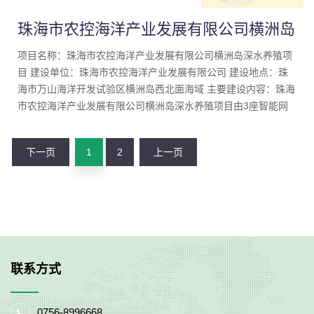
珠海市农控海洋产业发展有限公司横洲岛
深水养殖项目环境影响报告表公示信息
项目名称：珠海市农控海洋产业发展有限公司横洲岛深水养殖项
目 建设单位：珠海市农控海洋产业发展有限公司 建设地点：珠
海市万山海洋开发试验区横洲岛西北面海域 主要建设内容：珠海
市农控海洋产业发展有限公司横洲岛深水养殖项目由3座智能网
箱平台配套40口重力式网箱组成。养殖区面积约39.75公顷（含
过道）；主要养殖金鲳鱼、军曹鱼和章红鱼。
下一页
1
2
上一页
联系方式
0756-8996668