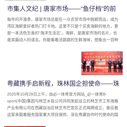
市集人文纪 | 唐家市场——“鱼仔档”的前
世今生
每年的开渔季，唐家市场总能在一众农贸市场中脱颖而出，成为
湾区海鲜爱好者热门打卡地。这里不只是个买卖海鲜的地方，更
是一本活色生香的“海洋生活志”。海鲜，是唐家市场的名片，也
是其最动人的语言。你能看着活跳跳的生鲜海味，想象出一百种
烹饪方式。今天，让我们推开时光之门，走进唐家市场的“前世”
与“今生”。
粤藏携手启新程，珠林国企担使命——珠
海与林芝共建工布海雅公司服务国家重大
2025年10月28日上午，由必一体育官方网站_必一体育B-
sport(中国)集团与林芝乡投公司共同发起设立的林芝市工布海雅
项目保供与区域协同发展
产业有限公司在西藏自治区林芝市巴宜区正式揭牌成立，象征着
这家承载着服务国家重大项目保供、深化粤藏协作时代使命的国
有企业正式扬帆启航。广东省政府副秘书长、林芝市委副书记、