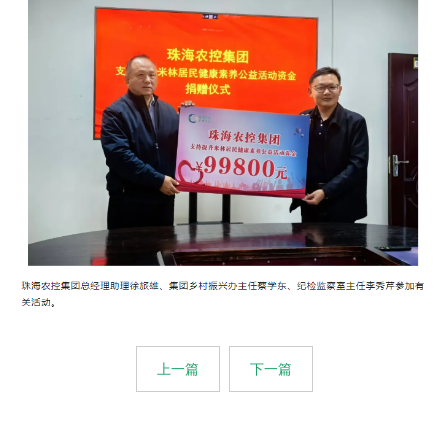
上一篇
下一篇