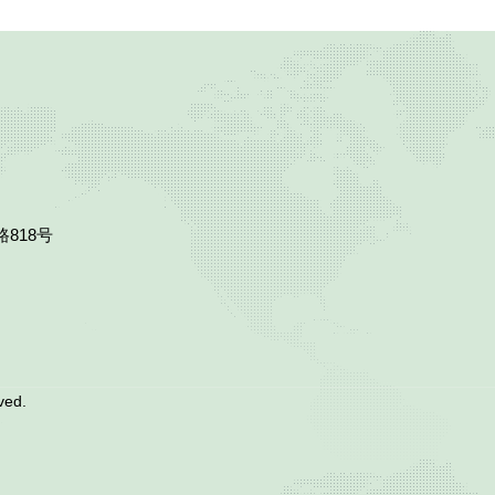
818号
ed.