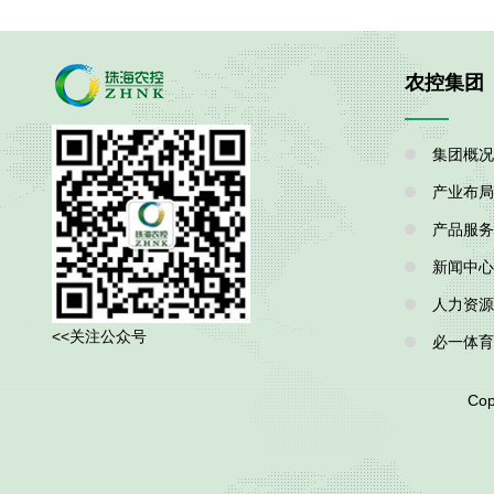
农控集团
集团概况
产业布局
产品服务
新闻中心
人力资源
<<关注公众号
必一体育官
Cop