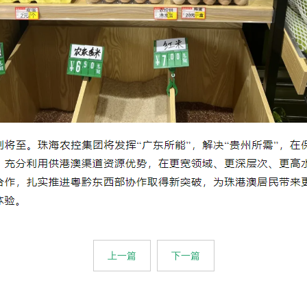
上一篇
下一篇